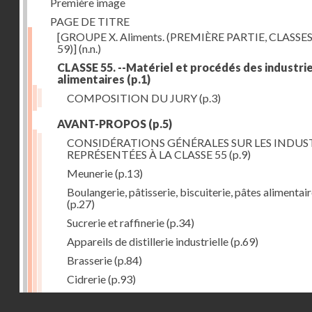
Première image
PAGE DE TITRE
[GROUPE X. Aliments. (PREMIÈRE PARTIE, CLASSES
59)]
(n.n.)
CLASSE 55. --Matériel et procédés des industri
alimentaires
(p.1)
COMPOSITION DU JURY
(p.3)
AVANT-PROPOS
(p.5)
CONSIDÉRATIONS GÉNÉRALES SUR LES INDUS
REPRÉSENTÉES À LA CLASSE 55
(p.9)
Meunerie
(p.13)
Boulangerie, pâtisserie, biscuiterie, pâtes alimentai
(p.27)
Sucrerie et raffinerie
(p.34)
Appareils de distillerie industrielle
(p.69)
Brasserie
(p.84)
Cidrerie
(p.93)
Eaux gazeuses
(p.95)
Droits réservés - CNAM