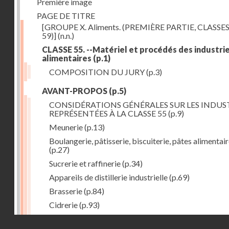
Première image
PAGE DE TITRE
[GROUPE X. Aliments. (PREMIÈRE PARTIE, CLASSES
59)]
(n.n.)
CLASSE 55. --Matériel et procédés des industri
alimentaires
(p.1)
COMPOSITION DU JURY
(p.3)
AVANT-PROPOS
(p.5)
CONSIDÉRATIONS GÉNÉRALES SUR LES INDUS
REPRÉSENTÉES À LA CLASSE 55
(p.9)
Meunerie
(p.13)
Boulangerie, pâtisserie, biscuiterie, pâtes alimentai
(p.27)
Sucrerie et raffinerie
(p.34)
Appareils de distillerie industrielle
(p.69)
Brasserie
(p.84)
Cidrerie
(p.93)
Eaux gazeuses
(p.95)
Droits réservés - CNAM