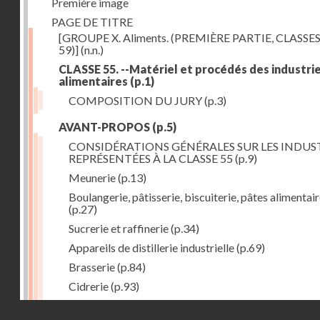
Première image
PAGE DE TITRE
[GROUPE X. Aliments. (PREMIÈRE PARTIE, CLASSES
59)]
(n.n.)
CLASSE 55. --Matériel et procédés des industri
alimentaires
(p.1)
COMPOSITION DU JURY
(p.3)
AVANT-PROPOS
(p.5)
CONSIDÉRATIONS GÉNÉRALES SUR LES INDUS
REPRÉSENTÉES À LA CLASSE 55
(p.9)
Meunerie
(p.13)
Boulangerie, pâtisserie, biscuiterie, pâtes alimentai
(p.27)
Sucrerie et raffinerie
(p.34)
Appareils de distillerie industrielle
(p.69)
Brasserie
(p.84)
Cidrerie
(p.93)
Eaux gazeuses
(p.95)
Droits réservés - CNAM