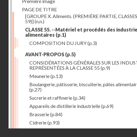
Première image
PAGE DE TITRE
[GROUPE X. Aliments. (PREMIÈRE PARTIE, CLASSES
59)]
(n.n.)
CLASSE 55. --Matériel et procédés des industri
alimentaires
(p.1)
COMPOSITION DU JURY
(p.3)
AVANT-PROPOS
(p.5)
CONSIDÉRATIONS GÉNÉRALES SUR LES INDUS
REPRÉSENTÉES À LA CLASSE 55
(p.9)
Meunerie
(p.13)
Boulangerie, pâtisserie, biscuiterie, pâtes alimentai
(p.27)
Sucrerie et raffinerie
(p.34)
Appareils de distillerie industrielle
(p.69)
Brasserie
(p.84)
Cidrerie
(p.93)
Eaux gazeuses
(p.95)
Droits réservés - CNAM