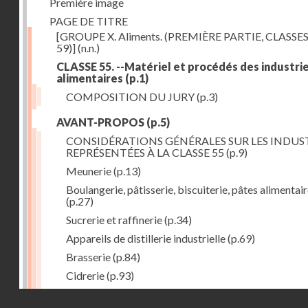
Première image
PAGE DE TITRE
[GROUPE X. Aliments. (PREMIÈRE PARTIE, CLASSES
59)]
(n.n.)
CLASSE 55. --Matériel et procédés des industri
alimentaires
(p.1)
COMPOSITION DU JURY
(p.3)
AVANT-PROPOS
(p.5)
CONSIDÉRATIONS GÉNÉRALES SUR LES INDUS
REPRÉSENTÉES À LA CLASSE 55
(p.9)
Meunerie
(p.13)
Boulangerie, pâtisserie, biscuiterie, pâtes alimentai
(p.27)
Sucrerie et raffinerie
(p.34)
Appareils de distillerie industrielle
(p.69)
Brasserie
(p.84)
Cidrerie
(p.93)
Eaux gazeuses
(p.95)
Droits réservés - CNAM