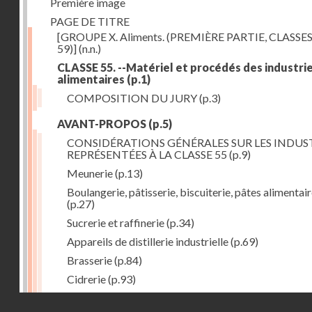
Première image
PAGE DE TITRE
[GROUPE X. Aliments. (PREMIÈRE PARTIE, CLASSES
59)]
(n.n.)
CLASSE 55. --Matériel et procédés des industri
alimentaires
(p.1)
COMPOSITION DU JURY
(p.3)
AVANT-PROPOS
(p.5)
CONSIDÉRATIONS GÉNÉRALES SUR LES INDUS
REPRÉSENTÉES À LA CLASSE 55
(p.9)
Meunerie
(p.13)
Boulangerie, pâtisserie, biscuiterie, pâtes alimentai
(p.27)
Sucrerie et raffinerie
(p.34)
Appareils de distillerie industrielle
(p.69)
Brasserie
(p.84)
Cidrerie
(p.93)
Eaux gazeuses
(p.95)
Droits réservés - CNAM