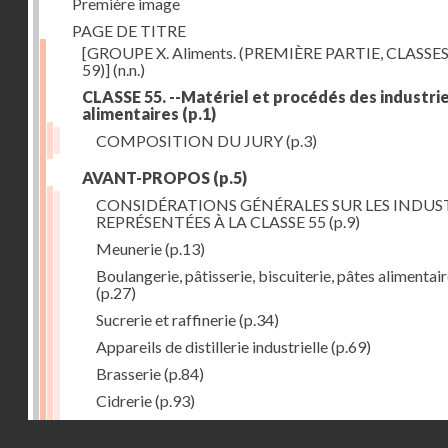
Première image
PAGE DE TITRE
[GROUPE X. Aliments. (PREMIÈRE PARTIE, CLASSES
59)]
(n.n.)
CLASSE 55. --Matériel et procédés des industri
alimentaires
(p.1)
COMPOSITION DU JURY
(p.3)
AVANT-PROPOS
(p.5)
CONSIDÉRATIONS GÉNÉRALES SUR LES INDUS
REPRÉSENTÉES À LA CLASSE 55
(p.9)
Meunerie
(p.13)
Boulangerie, pâtisserie, biscuiterie, pâtes alimentai
(p.27)
Sucrerie et raffinerie
(p.34)
Appareils de distillerie industrielle
(p.69)
Brasserie
(p.84)
Cidrerie
(p.93)
Eaux gazeuses
(p.95)
Droits réservés - CNAM