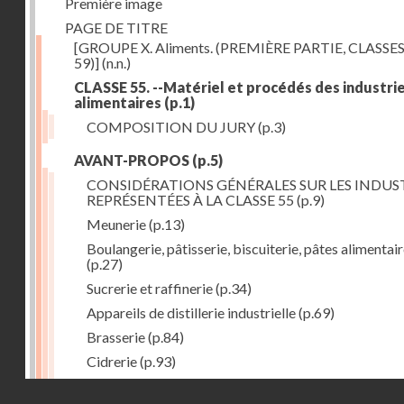
Première image
PAGE DE TITRE
[GROUPE X. Aliments. (PREMIÈRE PARTIE, CLASSES
59)]
(n.n.)
CLASSE 55. --Matériel et procédés des industri
alimentaires
(p.1)
COMPOSITION DU JURY
(p.3)
AVANT-PROPOS
(p.5)
CONSIDÉRATIONS GÉNÉRALES SUR LES INDUS
REPRÉSENTÉES À LA CLASSE 55
(p.9)
Meunerie
(p.13)
Boulangerie, pâtisserie, biscuiterie, pâtes alimentai
(p.27)
Sucrerie et raffinerie
(p.34)
Appareils de distillerie industrielle
(p.69)
Brasserie
(p.84)
Cidrerie
(p.93)
Eaux gazeuses
(p.95)
Droits réservés - CNAM