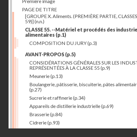
Première image
PAGE DE TITRE
[GROUPE X. Aliments. (PREMIÈRE PARTIE, CLASSES
59)]
(n.n.)
CLASSE 55. --Matériel et procédés des industri
alimentaires
(p.1)
COMPOSITION DU JURY
(p.3)
AVANT-PROPOS
(p.5)
CONSIDÉRATIONS GÉNÉRALES SUR LES INDUS
REPRÉSENTÉES À LA CLASSE 55
(p.9)
Meunerie
(p.13)
Boulangerie, pâtisserie, biscuiterie, pâtes alimentai
(p.27)
Sucrerie et raffinerie
(p.34)
Appareils de distillerie industrielle
(p.69)
Brasserie
(p.84)
Cidrerie
(p.93)
Eaux gazeuses
(p.95)
Droits réservés - CNAM