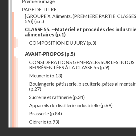
Première image
PAGE DE TITRE
[GROUPE X. Aliments. (PREMIÈRE PARTIE, CLASSES
59)]
(n.n.)
CLASSE 55. --Matériel et procédés des industri
alimentaires
(p.1)
COMPOSITION DU JURY
(p.3)
AVANT-PROPOS
(p.5)
CONSIDÉRATIONS GÉNÉRALES SUR LES INDUS
REPRÉSENTÉES À LA CLASSE 55
(p.9)
Meunerie
(p.13)
Boulangerie, pâtisserie, biscuiterie, pâtes alimentai
(p.27)
Sucrerie et raffinerie
(p.34)
Appareils de distillerie industrielle
(p.69)
Brasserie
(p.84)
Cidrerie
(p.93)
Eaux gazeuses
(p.95)
Droits réservés - CNAM