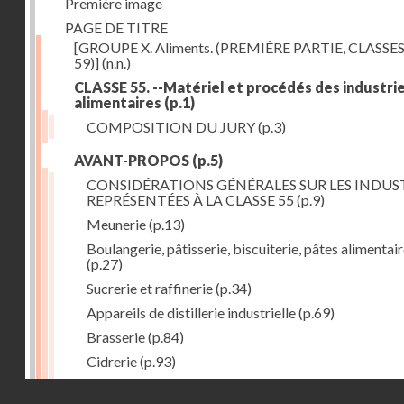
Première image
PAGE DE TITRE
[GROUPE X. Aliments. (PREMIÈRE PARTIE, CLASSES
59)]
(n.n.)
CLASSE 55. --Matériel et procédés des industri
alimentaires
(p.1)
COMPOSITION DU JURY
(p.3)
AVANT-PROPOS
(p.5)
CONSIDÉRATIONS GÉNÉRALES SUR LES INDUS
REPRÉSENTÉES À LA CLASSE 55
(p.9)
Meunerie
(p.13)
Boulangerie, pâtisserie, biscuiterie, pâtes alimentai
(p.27)
Sucrerie et raffinerie
(p.34)
Appareils de distillerie industrielle
(p.69)
Brasserie
(p.84)
Cidrerie
(p.93)
Eaux gazeuses
(p.95)
Droits réservés - CNAM