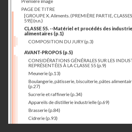
Première image
PAGE DE TITRE
[GROUPE X. Aliments. (PREMIÈRE PARTIE, CLASSES
59)]
(n.n.)
CLASSE 55. --Matériel et procédés des industri
alimentaires
(p.1)
COMPOSITION DU JURY
(p.3)
AVANT-PROPOS
(p.5)
CONSIDÉRATIONS GÉNÉRALES SUR LES INDUS
REPRÉSENTÉES À LA CLASSE 55
(p.9)
Meunerie
(p.13)
Boulangerie, pâtisserie, biscuiterie, pâtes alimentai
(p.27)
Sucrerie et raffinerie
(p.34)
Appareils de distillerie industrielle
(p.69)
Brasserie
(p.84)
Cidrerie
(p.93)
Eaux gazeuses
(p.95)
Droits réservés - CNAM