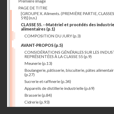
Première image
PAGE DE TITRE
[GROUPE X. Aliments. (PREMIÈRE PARTIE, CLASSES
59)]
(n.n.)
CLASSE 55. --Matériel et procédés des industri
alimentaires
(p.1)
COMPOSITION DU JURY
(p.3)
AVANT-PROPOS
(p.5)
CONSIDÉRATIONS GÉNÉRALES SUR LES INDUS
REPRÉSENTÉES À LA CLASSE 55
(p.9)
Meunerie
(p.13)
Boulangerie, pâtisserie, biscuiterie, pâtes alimentai
(p.27)
Sucrerie et raffinerie
(p.34)
Appareils de distillerie industrielle
(p.69)
Brasserie
(p.84)
Cidrerie
(p.93)
Eaux gazeuses
(p.95)
Droits réservés - CNAM