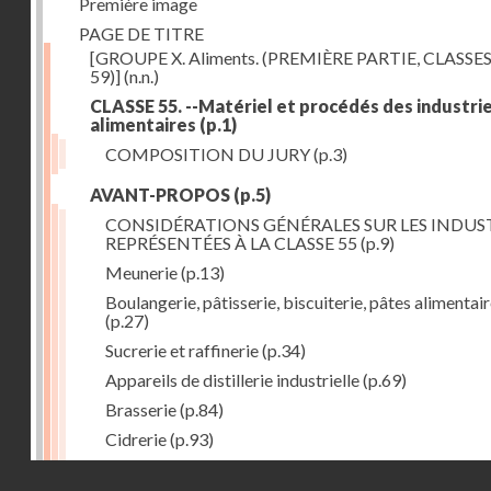
Première image
PAGE DE TITRE
[GROUPE X. Aliments. (PREMIÈRE PARTIE, CLASSES
59)]
(n.n.)
CLASSE 55. --Matériel et procédés des industri
alimentaires
(p.1)
COMPOSITION DU JURY
(p.3)
AVANT-PROPOS
(p.5)
CONSIDÉRATIONS GÉNÉRALES SUR LES INDUS
REPRÉSENTÉES À LA CLASSE 55
(p.9)
Meunerie
(p.13)
Boulangerie, pâtisserie, biscuiterie, pâtes alimentai
(p.27)
Sucrerie et raffinerie
(p.34)
Appareils de distillerie industrielle
(p.69)
Brasserie
(p.84)
Cidrerie
(p.93)
Eaux gazeuses
(p.95)
Droits réservés - CNAM