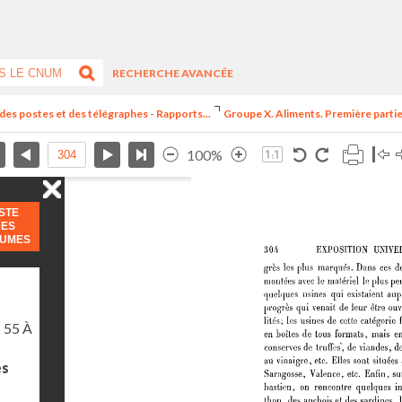
RECHERCHE AVANCÉE
 des postes et des télégraphes - Rapports...
Groupe X. Aliments. Première partie.
100%
ISTE
DES
LUMES
 55 À
es