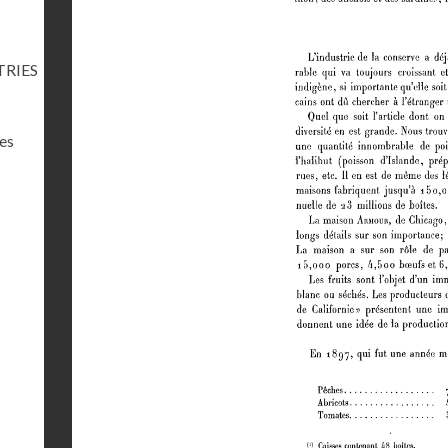
TRIES
res