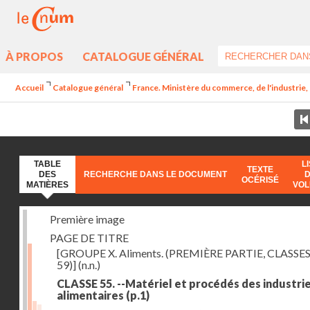
À PROPOS
CATALOGUE GÉNÉRAL
Accueil
Catalogue général
France. Ministère du commerce, de l'industrie,
TABLE
L
TEXTE
DES
RECHERCHE DANS LE DOCUMENT
OCÉRISÉ
MATIÈRES
VO
Première image
PAGE DE TITRE
[GROUPE X. Aliments. (PREMIÈRE PARTIE, CLASSES
59)]
(n.n.)
CLASSE 55. --Matériel et procédés des industri
alimentaires
(p.1)