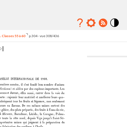
Mode
contraste
 Classes 55 à 60
p.304 - vue 308/436
élévé