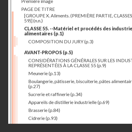
Première image
PAGE DE TITRE
[GROUPE X. Aliments. (PREMIÈRE PARTIE, CLASSES
59)]
(n.n.)
CLASSE 55. --Matériel et procédés des industri
alimentaires
(p.1)
COMPOSITION DU JURY
(p.3)
AVANT-PROPOS
(p.5)
CONSIDÉRATIONS GÉNÉRALES SUR LES INDUS
REPRÉSENTÉES À LA CLASSE 55
(p.9)
Meunerie
(p.13)
Boulangerie, pâtisserie, biscuiterie, pâtes alimentai
(p.27)
Sucrerie et raffinerie
(p.34)
Appareils de distillerie industrielle
(p.69)
Brasserie
(p.84)
Cidrerie
(p.93)
Eaux gazeuses
(p.95)
Droits réservés - CNAM