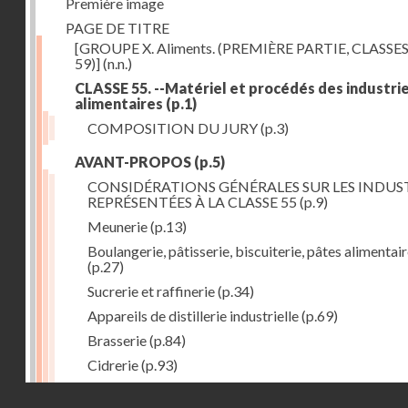
Première image
PAGE DE TITRE
[GROUPE X. Aliments. (PREMIÈRE PARTIE, CLASSES
59)]
(n.n.)
CLASSE 55. --Matériel et procédés des industri
alimentaires
(p.1)
COMPOSITION DU JURY
(p.3)
AVANT-PROPOS
(p.5)
CONSIDÉRATIONS GÉNÉRALES SUR LES INDUS
REPRÉSENTÉES À LA CLASSE 55
(p.9)
Meunerie
(p.13)
Boulangerie, pâtisserie, biscuiterie, pâtes alimentai
(p.27)
Sucrerie et raffinerie
(p.34)
Appareils de distillerie industrielle
(p.69)
Brasserie
(p.84)
Cidrerie
(p.93)
Eaux gazeuses
(p.95)
Droits réservés - CNAM