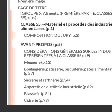
Première image
PAGE DE TITRE
[GROUPE X. Aliments. (PREMIÈRE PARTIE, CLASSES
59)]
(n.n.)
CLASSE 55. --Matériel et procédés des industri
alimentaires
(p.1)
COMPOSITION DU JURY
(p.3)
AVANT-PROPOS
(p.5)
CONSIDÉRATIONS GÉNÉRALES SUR LES INDUS
REPRÉSENTÉES À LA CLASSE 55
(p.9)
Meunerie
(p.13)
Boulangerie, pâtisserie, biscuiterie, pâtes alimentai
(p.27)
Sucrerie et raffinerie
(p.34)
Appareils de distillerie industrielle
(p.69)
Brasserie
(p.84)
Cidrerie
(p.93)
Eaux gazeuses
(p.95)
Droits réservés - CNAM