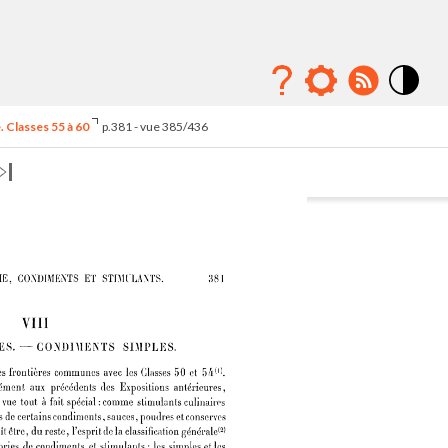
Mode
contraste
 Classes 55 à 60
p.381 - vue 385/436
élévé