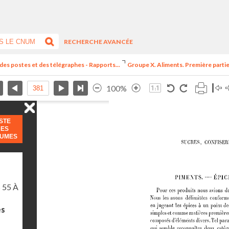
RECHERCHE AVANCÉE
 des postes et des télégraphes - Rapports...
Groupe X. Aliments. Première partie.
100%
ISTE
DES
LUMES
 55 À
es