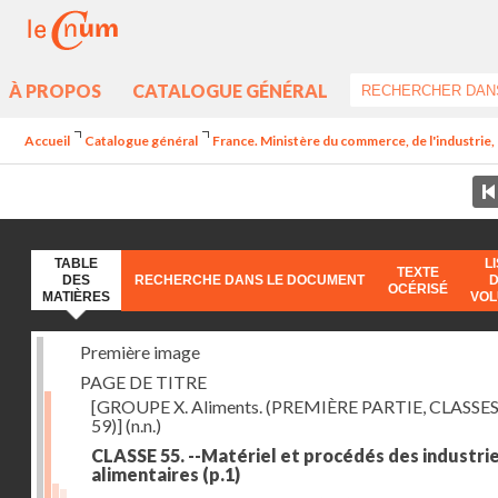
À PROPOS
CATALOGUE GÉNÉRAL
Accueil
Catalogue général
France. Ministère du commerce, de l'industrie,
TABLE
L
TEXTE
DES
RECHERCHE DANS LE DOCUMENT
OCÉRISÉ
MATIÈRES
VO
Première image
PAGE DE TITRE
[GROUPE X. Aliments. (PREMIÈRE PARTIE, CLASSES
59)]
(n.n.)
CLASSE 55. --Matériel et procédés des industri
alimentaires
(p.1)