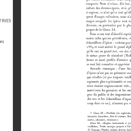
TRIES
res