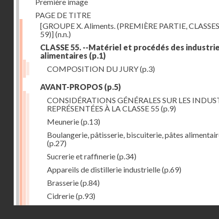
Première image
PAGE DE TITRE
[GROUPE X. Aliments. (PREMIÈRE PARTIE, CLASSES
59)]
(n.n.)
CLASSE 55. --Matériel et procédés des industri
alimentaires
(p.1)
COMPOSITION DU JURY
(p.3)
AVANT-PROPOS
(p.5)
CONSIDÉRATIONS GÉNÉRALES SUR LES INDUS
REPRÉSENTÉES À LA CLASSE 55
(p.9)
Meunerie
(p.13)
Boulangerie, pâtisserie, biscuiterie, pâtes alimentai
(p.27)
Sucrerie et raffinerie
(p.34)
Appareils de distillerie industrielle
(p.69)
Brasserie
(p.84)
Cidrerie
(p.93)
Eaux gazeuses
(p.95)
Droits réservés - CNAM