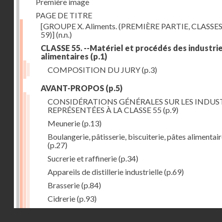
Première image
PAGE DE TITRE
[GROUPE X. Aliments. (PREMIÈRE PARTIE, CLASSES
59)]
(n.n.)
CLASSE 55. --Matériel et procédés des industri
alimentaires
(p.1)
COMPOSITION DU JURY
(p.3)
AVANT-PROPOS
(p.5)
CONSIDÉRATIONS GÉNÉRALES SUR LES INDUS
REPRÉSENTÉES À LA CLASSE 55
(p.9)
Meunerie
(p.13)
Boulangerie, pâtisserie, biscuiterie, pâtes alimentai
(p.27)
Sucrerie et raffinerie
(p.34)
Appareils de distillerie industrielle
(p.69)
Brasserie
(p.84)
Cidrerie
(p.93)
Eaux gazeuses
(p.95)
Droits réservés - CNAM