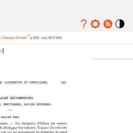
Mode
contraste
 Classes 55 à 60
p.423 - vue 427/436
élévé