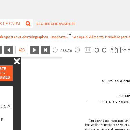
RECHERCHE AVANCÉE
 des postes et des télégraphes - Rapports...
Groupe X. Aliments. Première partie.
100%
ISTE
DES
LUMES
 55 À
es