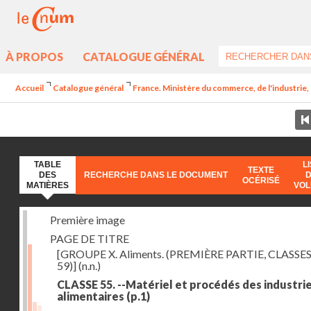
À PROPOS
CATALOGUE GÉNÉRAL
Accueil
Catalogue général
France. Ministère du commerce, de l'industrie,
TABLE
L
TEXTE
DES
RECHERCHE DANS LE DOCUMENT
OCÉRISÉ
MATIÈRES
VO
Première image
PAGE DE TITRE
[GROUPE X. Aliments. (PREMIÈRE PARTIE, CLASSES
59)]
(n.n.)
CLASSE 55. --Matériel et procédés des industri
alimentaires
(p.1)