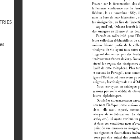
TRIES
res