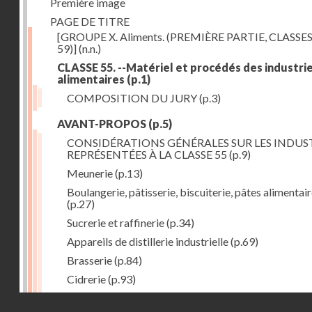
Première image
PAGE DE TITRE
[GROUPE X. Aliments. (PREMIÈRE PARTIE, CLASSES
59)]
(n.n.)
CLASSE 55. --Matériel et procédés des industri
alimentaires
(p.1)
COMPOSITION DU JURY
(p.3)
AVANT-PROPOS
(p.5)
CONSIDÉRATIONS GÉNÉRALES SUR LES INDUS
REPRÉSENTÉES À LA CLASSE 55
(p.9)
Meunerie
(p.13)
Boulangerie, pâtisserie, biscuiterie, pâtes alimentai
(p.27)
Sucrerie et raffinerie
(p.34)
Appareils de distillerie industrielle
(p.69)
Brasserie
(p.84)
Cidrerie
(p.93)
Eaux gazeuses
(p.95)
Droits réservés - CNAM