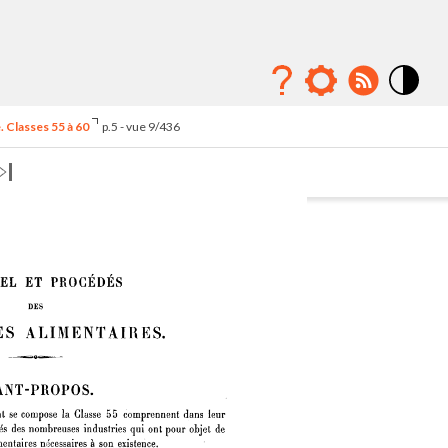
Mode
contraste
 Classes 55 à 60
p.5 - vue 9/436
élévé