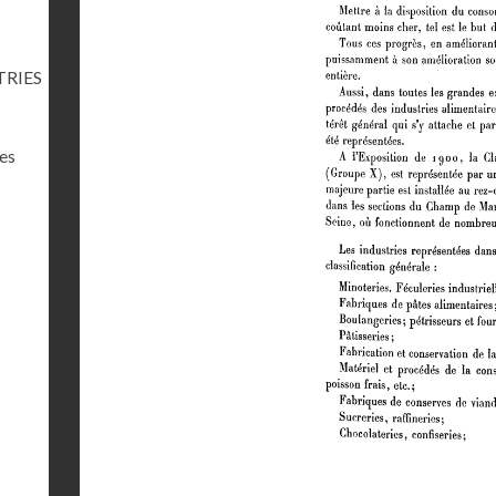
TRIES
res