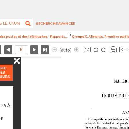
RECHERCHE AVANCÉE
 des postes et des télégraphes - Rapports...
Groupe X. Aliments. Première partie.
(auto)
ISTE
DES
LUMES
 55 À
es