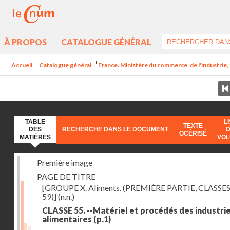
À PROPOS
CATALOGUE GÉNÉRAL
Accueil
Catalogue général
France. Ministère du commerce, de l'industrie,
TABLE
L
TEXTE
DES
RECHERCHE DANS LE DOCUMENT
OCÉRISÉ
MATIÈRES
VO
Première image
PAGE DE TITRE
[GROUPE X. Aliments. (PREMIÈRE PARTIE, CLASSES
59)]
(n.n.)
CLASSE 55. --Matériel et procédés des industri
alimentaires
(p.1)