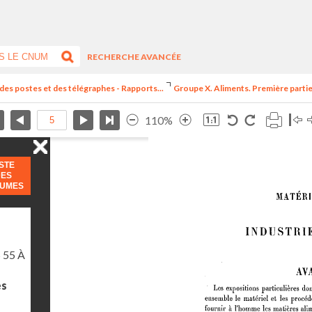
RECHERCHE AVANCÉE
 des postes et des télégraphes - Rapports...
Groupe X. Aliments. Première partie.
110%
ISTE
DES
LUMES
 55 À
es