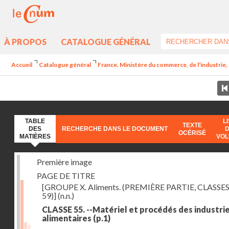
À PROPOS
CATALOGUE GÉNÉRAL
Accueil
Catalogue général
France. Ministère du commerce, de l'industrie,
TABLE
L
TEXTE
DES
RECHERCHE DANS LE DOCUMENT
OCÉRISÉ
MATIÈRES
VO
Première image
PAGE DE TITRE
[GROUPE X. Aliments. (PREMIÈRE PARTIE, CLASSES
59)]
(n.n.)
CLASSE 55. --Matériel et procédés des industri
alimentaires
(p.1)