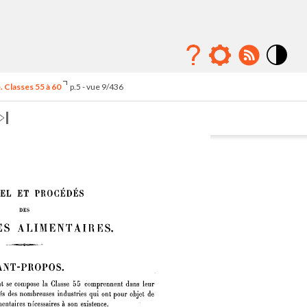
Mode
contraste
 Classes 55 à 60
p.5 - vue 9/436
élévé