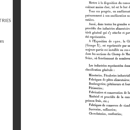
TRIES
res