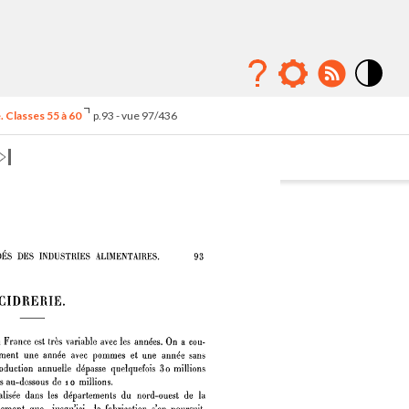
Mode
contraste
 Classes 55 à 60
p.93 - vue 97/436
élévé