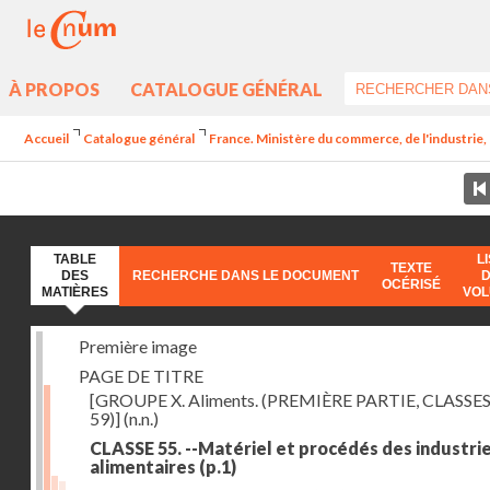
À PROPOS
CATALOGUE GÉNÉRAL
Accueil
Catalogue général
France. Ministère du commerce, de l'industrie,
TABLE
L
TEXTE
DES
RECHERCHE DANS LE DOCUMENT
OCÉRISÉ
MATIÈRES
VO
Première image
PAGE DE TITRE
[GROUPE X. Aliments. (PREMIÈRE PARTIE, CLASSES
59)]
(n.n.)
CLASSE 55. --Matériel et procédés des industri
alimentaires
(p.1)