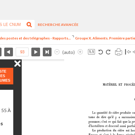
RECHERCHE AVANCÉE
 des postes et des télégraphes - Rapports...
Groupe X. Aliments. Première partie.
(auto)
ISTE
DES
LUMES
 55 À
es