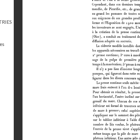
TRIES
res