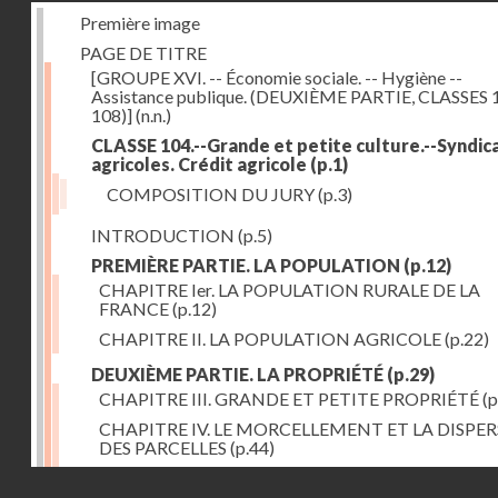
Première image
PAGE DE TITRE
[GROUPE XVI. -- Économie sociale. -- Hygiène --
Assistance publique. (DEUXIÈME PARTIE, CLASSES 
108)]
(n.n.)
CLASSE 104.--Grande et petite culture.--Syndic
agricoles. Crédit agricole
(p.1)
COMPOSITION DU JURY
(p.3)
INTRODUCTION
(p.5)
PREMIÈRE PARTIE. LA POPULATION
(p.12)
CHAPITRE Ier. LA POPULATION RURALE DE LA
FRANCE
(p.12)
CHAPITRE II. LA POPULATION AGRICOLE
(p.22)
DEUXIÈME PARTIE. LA PROPRIÉTÉ
(p.29)
CHAPITRE III. GRANDE ET PETITE PROPRIÉTÉ
(p
CHAPITRE IV. LE MORCELLEMENT ET LA DISPE
DES PARCELLES
(p.44)
CHAPITRE V. VARIATIONS DANS LE LOYER ET LE
Droits réservés - CNAM
DE LA PROPRIÉTÉ FONCIÈRE
(p.52)