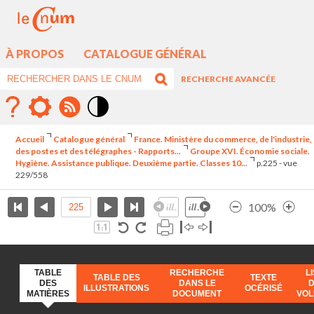
À PROPOS
CATALOGUE GÉNÉRAL
RECHERCHE AVANCÉE
Mode
contraste
Accueil
Catalogue général
France. Ministère du commerce, de l'industrie,
élévé
des postes et des télégraphes - Rapports...
Groupe XVI. Économie sociale.
Hygiène. Assistance publique. Deuxième partie. Classes 10...
p.225 - vue
229/558
100%
TABLE
RECHERCHE
L
TABLE DES
TEXTE
DES
DANS LE
ILLUSTRATIONS
OCÉRISÉ
MATIÈRES
DOCUMENT
VO