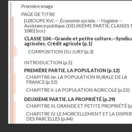
Première image
PAGE DE TITRE
[GROUPE XVI. -- Économie sociale. -- Hygiène --
Assistance publique. (DEUXIÈME PARTIE, CLASSES 
108)]
(n.n.)
CLASSE 104.--Grande et petite culture.--Syndic
agricoles. Crédit agricole
(p.1)
COMPOSITION DU JURY
(p.3)
INTRODUCTION
(p.5)
PREMIÈRE PARTIE. LA POPULATION
(p.12)
CHAPITRE Ier. LA POPULATION RURALE DE LA
FRANCE
(p.12)
CHAPITRE II. LA POPULATION AGRICOLE
(p.22)
DEUXIÈME PARTIE. LA PROPRIÉTÉ
(p.29)
CHAPITRE III. GRANDE ET PETITE PROPRIÉTÉ
(p
CHAPITRE IV. LE MORCELLEMENT ET LA DISPE
DES PARCELLES
(p.44)
CHAPITRE V. VARIATIONS DANS LE LOYER ET LE
Droits réservés - CNAM
DE LA PROPRIÉTÉ FONCIÈRE
(p.52)