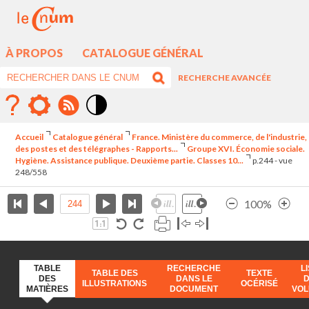
À PROPOS
CATALOGUE GÉNÉRAL
RECHERCHE AVANCÉE
Mode
contraste
Accueil
Catalogue général
France. Ministère du commerce, de l'industrie,
élévé
des postes et des télégraphes - Rapports...
Groupe XVI. Économie sociale.
Hygiène. Assistance publique. Deuxième partie. Classes 10...
p.244 - vue
248/558
100%
TABLE
RECHERCHE
L
TABLE DES
TEXTE
DES
DANS LE
ILLUSTRATIONS
OCÉRISÉ
MATIÈRES
DOCUMENT
VO