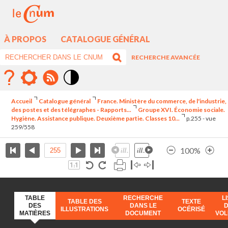
À PROPOS
CATALOGUE GÉNÉRAL
RECHERCHE AVANCÉE
Mode
contraste
Accueil
Catalogue général
France. Ministère du commerce, de l'industrie,
élévé
des postes et des télégraphes - Rapports...
Groupe XVI. Économie sociale.
Hygiène. Assistance publique. Deuxième partie. Classes 10...
p.255 - vue
259/558
100%
TABLE
RECHERCHE
L
TABLE DES
TEXTE
DES
DANS LE
ILLUSTRATIONS
OCÉRISÉ
MATIÈRES
DOCUMENT
VO