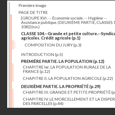
Première image
PAGE DE TITRE
[GROUPE XVI. -- Économie sociale. -- Hygiène --
Assistance publique. (DEUXIÈME PARTIE, CLASSES 
108)]
(n.n.)
CLASSE 104.--Grande et petite culture.--Syndic
agricoles. Crédit agricole
(p.1)
COMPOSITION DU JURY
(p.3)
INTRODUCTION
(p.5)
PREMIÈRE PARTIE. LA POPULATION
(p.12)
CHAPITRE Ier. LA POPULATION RURALE DE LA
FRANCE
(p.12)
CHAPITRE II. LA POPULATION AGRICOLE
(p.22)
DEUXIÈME PARTIE. LA PROPRIÉTÉ
(p.29)
CHAPITRE III. GRANDE ET PETITE PROPRIÉTÉ
(p
CHAPITRE IV. LE MORCELLEMENT ET LA DISPE
DES PARCELLES
(p.44)
CHAPITRE V. VARIATIONS DANS LE LOYER ET LE
Droits réservés - CNAM
DE LA PROPRIÉTÉ FONCIÈRE
(p.52)