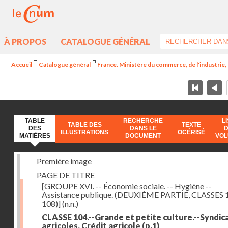
À PROPOS
CATALOGUE GÉNÉRAL
Accueil
Catalogue général
France. Ministère du commerce, de l'industrie,
TABLE
RECHERCHE
L
TABLE DES
TEXTE
DES
DANS LE
ILLUSTRATIONS
OCÉRISÉ
MATIÈRES
DOCUMENT
VO
Première image
PAGE DE TITRE
[GROUPE XVI. -- Économie sociale. -- Hygiène --
Assistance publique. (DEUXIÈME PARTIE, CLASSES 
108)]
(n.n.)
CLASSE 104.--Grande et petite culture.--Syndic
agricoles. Crédit agricole
(p.1)