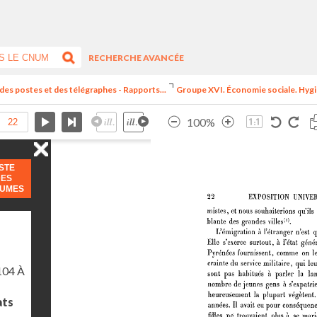
RECHERCHE AVANCÉE
 des postes et des télégraphes - Rapports...
Groupe XVI. Économie sociale. Hygiè
100%
ISTE
DES
LUMES
104 À
ats