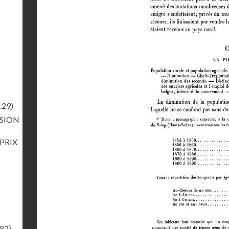
.29)
RSION
 PRIX
.82)