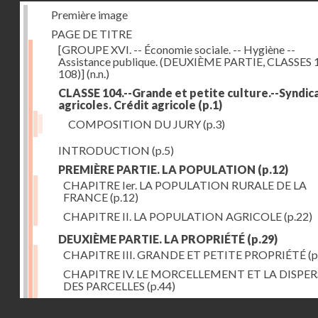
Première image
PAGE DE TITRE
[GROUPE XVI. -- Économie sociale. -- Hygiène --
Assistance publique. (DEUXIÈME PARTIE, CLASSES 
108)]
(n.n.)
CLASSE 104.--Grande et petite culture.--Syndic
agricoles. Crédit agricole
(p.1)
COMPOSITION DU JURY
(p.3)
INTRODUCTION
(p.5)
PREMIÈRE PARTIE. LA POPULATION
(p.12)
CHAPITRE Ier. LA POPULATION RURALE DE LA
FRANCE
(p.12)
CHAPITRE II. LA POPULATION AGRICOLE
(p.22)
DEUXIÈME PARTIE. LA PROPRIÉTÉ
(p.29)
CHAPITRE III. GRANDE ET PETITE PROPRIÉTÉ
(p
CHAPITRE IV. LE MORCELLEMENT ET LA DISPE
DES PARCELLES
(p.44)
CHAPITRE V. VARIATIONS DANS LE LOYER ET LE
Droits réservés - CNAM
DE LA PROPRIÉTÉ FONCIÈRE
(p.52)