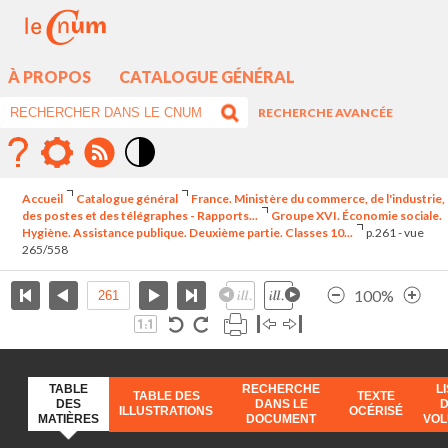
À PROPOS
CATALOGUE GÉNÉRAL
RECHERCHE AVANCÉE
Mode
contraste
Accueil
Catalogue général
France. Ministère du commerce, de l'industrie,
élévé
des postes et des télégraphes - Rapports...
Groupe XVI. Économie sociale.
Hygiène. Assistance publique. Deuxième partie. Classes 10...
p.261 - vue
265/558
100%
TABLE
RECHERCHE
L
TABLE DES
TEXTE
DES
DANS LE
ILLUSTRATIONS
OCÉRISÉ
MATIÈRES
DOCUMENT
VO