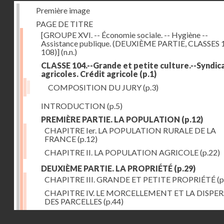
Première image
PAGE DE TITRE
[GROUPE XVI. -- Économie sociale. -- Hygiène --
Assistance publique. (DEUXIÈME PARTIE, CLASSES 
108)]
(n.n.)
CLASSE 104.--Grande et petite culture.--Syndic
agricoles. Crédit agricole
(p.1)
COMPOSITION DU JURY
(p.3)
INTRODUCTION
(p.5)
PREMIÈRE PARTIE. LA POPULATION
(p.12)
CHAPITRE Ier. LA POPULATION RURALE DE LA
FRANCE
(p.12)
CHAPITRE II. LA POPULATION AGRICOLE
(p.22)
DEUXIÈME PARTIE. LA PROPRIÉTÉ
(p.29)
CHAPITRE III. GRANDE ET PETITE PROPRIÉTÉ
(p
CHAPITRE IV. LE MORCELLEMENT ET LA DISPE
DES PARCELLES
(p.44)
CHAPITRE V. VARIATIONS DANS LE LOYER ET LE
Droits réservés - CNAM
DE LA PROPRIÉTÉ FONCIÈRE
(p.52)