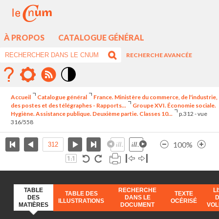
À PROPOS
CATALOGUE GÉNÉRAL
RECHERCHE AVANCÉE
Mode
contraste
Accueil
Catalogue général
France. Ministère du commerce, de l'industrie,
élévé
des postes et des télégraphes - Rapports...
Groupe XVI. Économie sociale.
Hygiène. Assistance publique. Deuxième partie. Classes 10...
p.312 - vue
316/558
100%
TABLE
RECHERCHE
L
TABLE DES
TEXTE
DES
DANS LE
ILLUSTRATIONS
OCÉRISÉ
MATIÈRES
DOCUMENT
VO