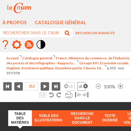
À PROPOS
CATALOGUE GÉNÉRAL
RECHERCHE AVANCÉE
Mode
contraste
Accueil
Catalogue général
France. Ministère du commerce, de l'industrie,
élévé
des postes et des télégraphes - Rapports...
Groupe XVI. Économie sociale.
Hygiène. Assistance publique. Deuxième partie. Classes 10...
p.353 - vue
357/558
100%
TABLE
RECHERCHE
L
TABLE DES
TEXTE
DES
DANS LE
ILLUSTRATIONS
OCÉRISÉ
MATIÈRES
DOCUMENT
VO