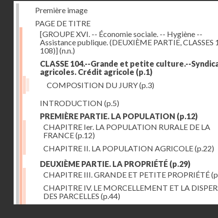
Première image
PAGE DE TITRE
[GROUPE XVI. -- Économie sociale. -- Hygiène --
Assistance publique. (DEUXIÈME PARTIE, CLASSES 
108)]
(n.n.)
CLASSE 104.--Grande et petite culture.--Syndic
agricoles. Crédit agricole
(p.1)
COMPOSITION DU JURY
(p.3)
INTRODUCTION
(p.5)
PREMIÈRE PARTIE. LA POPULATION
(p.12)
CHAPITRE Ier. LA POPULATION RURALE DE LA
FRANCE
(p.12)
CHAPITRE II. LA POPULATION AGRICOLE
(p.22)
DEUXIÈME PARTIE. LA PROPRIÉTÉ
(p.29)
CHAPITRE III. GRANDE ET PETITE PROPRIÉTÉ
(p
CHAPITRE IV. LE MORCELLEMENT ET LA DISPE
DES PARCELLES
(p.44)
CHAPITRE V. VARIATIONS DANS LE LOYER ET LE
Droits réservés - CNAM
DE LA PROPRIÉTÉ FONCIÈRE
(p.52)