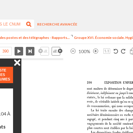
RECHERCHE AVANCÉE
 des postes et des télégraphes - Rapports...
Groupe XVI. Économie sociale. Hygiè
100%
ISTE
DES
LUMES
104 À
ats