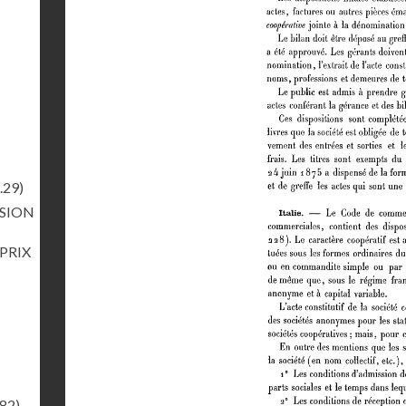
.29)
RSION
 PRIX
.82)