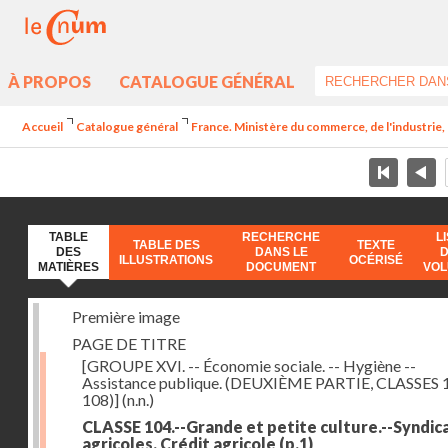
À PROPOS
CATALOGUE GÉNÉRAL
Accueil
Catalogue général
France. Ministère du commerce, de l'industrie,
TABLE
RECHERCHE
L
TABLE DES
TEXTE
DES
DANS LE
ILLUSTRATIONS
OCÉRISÉ
MATIÈRES
DOCUMENT
VO
Première image
PAGE DE TITRE
[GROUPE XVI. -- Économie sociale. -- Hygiène --
Assistance publique. (DEUXIÈME PARTIE, CLASSES 
108)]
(n.n.)
CLASSE 104.--Grande et petite culture.--Syndic
agricoles. Crédit agricole
(p.1)