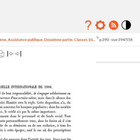
Mode
contraste
ne. Assistance publique. Deuxième partie. Classes 10...
p.390 - vue 394/558
élévé