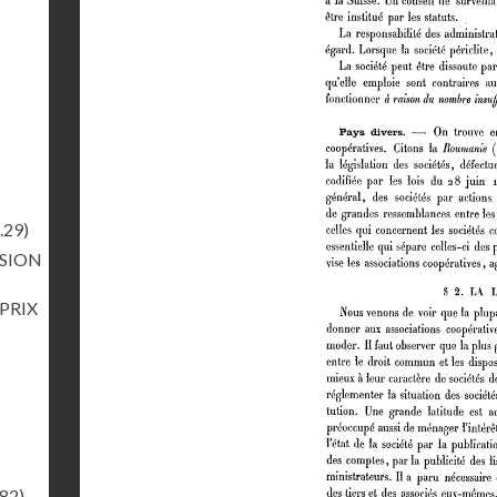
.29)
RSION
 PRIX
.82)