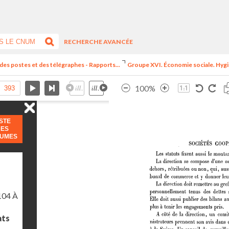
RECHERCHE AVANCÉE
 des postes et des télégraphes - Rapports...
Groupe XVI. Économie sociale. Hygiè
100%
ISTE
DES
LUMES
104 À
ats