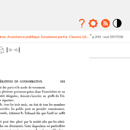
Mode
contraste
ne. Assistance publique. Deuxième partie. Classes 10...
p.393 - vue 397/558
élévé