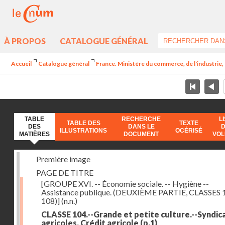
À PROPOS
CATALOGUE GÉNÉRAL
Accueil
Catalogue général
France. Ministère du commerce, de l'industrie,
TABLE
RECHERCHE
L
TABLE DES
TEXTE
DES
DANS LE
ILLUSTRATIONS
OCÉRISÉ
MATIÈRES
DOCUMENT
VO
Première image
PAGE DE TITRE
[GROUPE XVI. -- Économie sociale. -- Hygiène --
Assistance publique. (DEUXIÈME PARTIE, CLASSES 
108)]
(n.n.)
CLASSE 104.--Grande et petite culture.--Syndic
agricoles. Crédit agricole
(p.1)