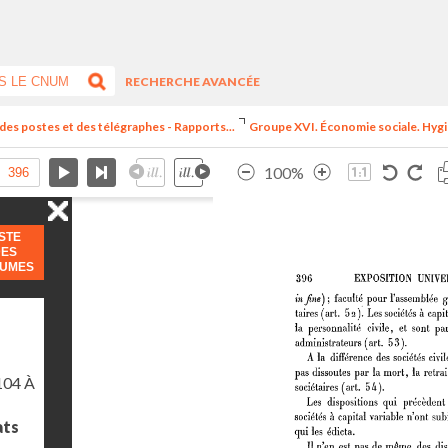
RECHERCHE AVANCÉE
 des postes et des télégraphes - Rapports...
Groupe XVI. Économie sociale. Hygiè
100%
ISTE
DES
LUMES
104 À
ats