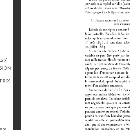
.29)
RSION
 PRIX
.82)