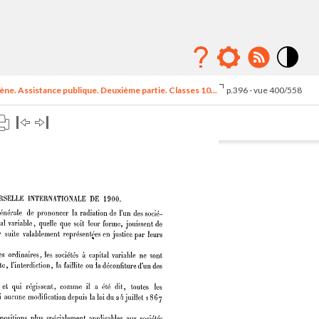
Mode
contraste
ne. Assistance publique. Deuxième partie. Classes 10...
p.396 - vue 400/558
élévé