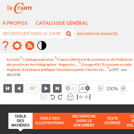
À PROPOS
CATALOGUE GÉNÉRAL
RECHERCHE AVANCÉE
Mode
contraste
Accueil
Catalogue général
France. Ministère du commerce, de l'industrie,
élévé
des postes et des télégraphes - Rapports...
Groupe XVI. Économie sociale.
Hygiène. Assistance publique. Deuxième partie. Classes 10...
p.397 - vue
401/558
100%
TABLE
RECHERCHE
L
TABLE DES
TEXTE
DES
DANS LE
ILLUSTRATIONS
OCÉRISÉ
MATIÈRES
DOCUMENT
VO