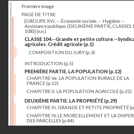
Première image
PAGE DE TITRE
[GROUPE XVI. -- Économie sociale. -- Hygiène --
Assistance publique. (DEUXIÈME PARTIE, CLASSES 
108)]
(n.n.)
CLASSE 104.--Grande et petite culture.--Syndic
agricoles. Crédit agricole
(p.1)
COMPOSITION DU JURY
(p.3)
INTRODUCTION
(p.5)
PREMIÈRE PARTIE. LA POPULATION
(p.12)
CHAPITRE Ier. LA POPULATION RURALE DE LA
FRANCE
(p.12)
CHAPITRE II. LA POPULATION AGRICOLE
(p.22)
DEUXIÈME PARTIE. LA PROPRIÉTÉ
(p.29)
CHAPITRE III. GRANDE ET PETITE PROPRIÉTÉ
(p
CHAPITRE IV. LE MORCELLEMENT ET LA DISPE
DES PARCELLES
(p.44)
CHAPITRE V. VARIATIONS DANS LE LOYER ET LE
Droits réservés - CNAM
DE LA PROPRIÉTÉ FONCIÈRE
(p.52)