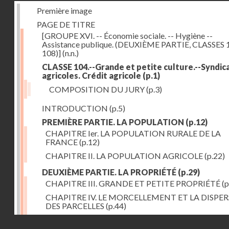
Première image
PAGE DE TITRE
[GROUPE XVI. -- Économie sociale. -- Hygiène --
Assistance publique. (DEUXIÈME PARTIE, CLASSES 
108)]
(n.n.)
CLASSE 104.--Grande et petite culture.--Syndic
agricoles. Crédit agricole
(p.1)
COMPOSITION DU JURY
(p.3)
INTRODUCTION
(p.5)
PREMIÈRE PARTIE. LA POPULATION
(p.12)
CHAPITRE Ier. LA POPULATION RURALE DE LA
FRANCE
(p.12)
CHAPITRE II. LA POPULATION AGRICOLE
(p.22)
DEUXIÈME PARTIE. LA PROPRIÉTÉ
(p.29)
CHAPITRE III. GRANDE ET PETITE PROPRIÉTÉ
(p
CHAPITRE IV. LE MORCELLEMENT ET LA DISPE
DES PARCELLES
(p.44)
CHAPITRE V. VARIATIONS DANS LE LOYER ET LE
Droits réservés - CNAM
DE LA PROPRIÉTÉ FONCIÈRE
(p.52)