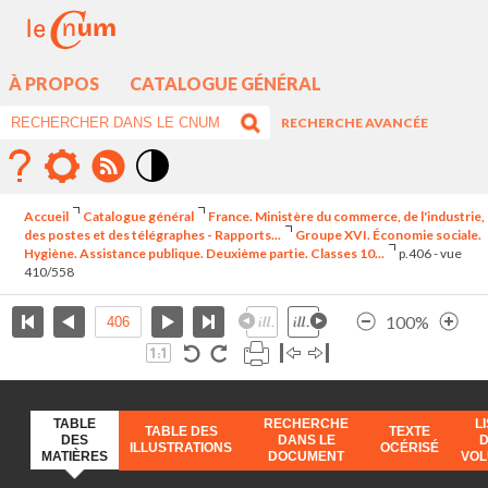
À PROPOS
CATALOGUE GÉNÉRAL
RECHERCHE AVANCÉE
Mode
contraste
Accueil
Catalogue général
France. Ministère du commerce, de l'industrie,
élévé
des postes et des télégraphes - Rapports...
Groupe XVI. Économie sociale.
Hygiène. Assistance publique. Deuxième partie. Classes 10...
p.406 - vue
410/558
100%
TABLE
RECHERCHE
L
TABLE DES
TEXTE
DES
DANS LE
ILLUSTRATIONS
OCÉRISÉ
MATIÈRES
DOCUMENT
VO