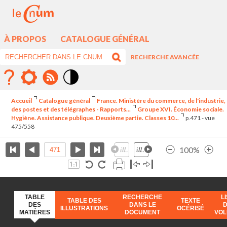
À PROPOS
CATALOGUE GÉNÉRAL
RECHERCHE AVANCÉE
Mode
contraste
Accueil
Catalogue général
France. Ministère du commerce, de l'industrie,
élévé
des postes et des télégraphes - Rapports...
Groupe XVI. Économie sociale.
Hygiène. Assistance publique. Deuxième partie. Classes 10...
p.471 - vue
475/558
100%
TABLE
RECHERCHE
L
TABLE DES
TEXTE
DES
DANS LE
ILLUSTRATIONS
OCÉRISÉ
MATIÈRES
DOCUMENT
VO