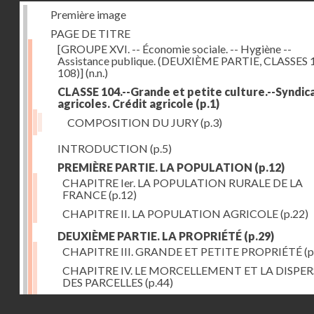
Première image
PAGE DE TITRE
[GROUPE XVI. -- Économie sociale. -- Hygiène --
Assistance publique. (DEUXIÈME PARTIE, CLASSES 
108)]
(n.n.)
CLASSE 104.--Grande et petite culture.--Syndic
agricoles. Crédit agricole
(p.1)
COMPOSITION DU JURY
(p.3)
INTRODUCTION
(p.5)
PREMIÈRE PARTIE. LA POPULATION
(p.12)
CHAPITRE Ier. LA POPULATION RURALE DE LA
FRANCE
(p.12)
CHAPITRE II. LA POPULATION AGRICOLE
(p.22)
DEUXIÈME PARTIE. LA PROPRIÉTÉ
(p.29)
CHAPITRE III. GRANDE ET PETITE PROPRIÉTÉ
(p
CHAPITRE IV. LE MORCELLEMENT ET LA DISPE
DES PARCELLES
(p.44)
CHAPITRE V. VARIATIONS DANS LE LOYER ET LE
Droits réservés - CNAM
DE LA PROPRIÉTÉ FONCIÈRE
(p.52)