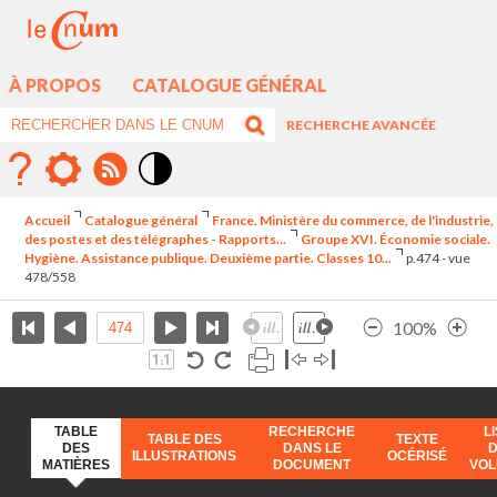
À PROPOS
CATALOGUE GÉNÉRAL
RECHERCHE AVANCÉE
Mode
contraste
Accueil
Catalogue général
France. Ministère du commerce, de l'industrie,
élévé
des postes et des télégraphes - Rapports...
Groupe XVI. Économie sociale.
Hygiène. Assistance publique. Deuxième partie. Classes 10...
p.474 - vue
478/558
100%
TABLE
RECHERCHE
L
TABLE DES
TEXTE
DES
DANS LE
ILLUSTRATIONS
OCÉRISÉ
MATIÈRES
DOCUMENT
VO