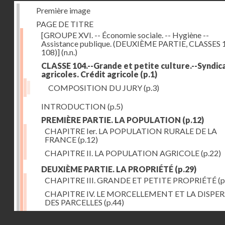
Première image
PAGE DE TITRE
[GROUPE XVI. -- Économie sociale. -- Hygiène --
Assistance publique. (DEUXIÈME PARTIE, CLASSES 
108)]
(n.n.)
CLASSE 104.--Grande et petite culture.--Syndic
agricoles. Crédit agricole
(p.1)
COMPOSITION DU JURY
(p.3)
INTRODUCTION
(p.5)
PREMIÈRE PARTIE. LA POPULATION
(p.12)
CHAPITRE Ier. LA POPULATION RURALE DE LA
FRANCE
(p.12)
CHAPITRE II. LA POPULATION AGRICOLE
(p.22)
DEUXIÈME PARTIE. LA PROPRIÉTÉ
(p.29)
CHAPITRE III. GRANDE ET PETITE PROPRIÉTÉ
(p
CHAPITRE IV. LE MORCELLEMENT ET LA DISPE
DES PARCELLES
(p.44)
CHAPITRE V. VARIATIONS DANS LE LOYER ET LE
Droits réservés - CNAM
DE LA PROPRIÉTÉ FONCIÈRE
(p.52)