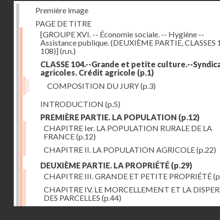
Première image
PAGE DE TITRE
[GROUPE XVI. -- Économie sociale. -- Hygiène --
Assistance publique. (DEUXIÈME PARTIE, CLASSES 
108)]
(n.n.)
CLASSE 104.--Grande et petite culture.--Syndic
agricoles. Crédit agricole
(p.1)
COMPOSITION DU JURY
(p.3)
INTRODUCTION
(p.5)
PREMIÈRE PARTIE. LA POPULATION
(p.12)
CHAPITRE Ier. LA POPULATION RURALE DE LA
FRANCE
(p.12)
CHAPITRE II. LA POPULATION AGRICOLE
(p.22)
DEUXIÈME PARTIE. LA PROPRIÉTÉ
(p.29)
CHAPITRE III. GRANDE ET PETITE PROPRIÉTÉ
(p
CHAPITRE IV. LE MORCELLEMENT ET LA DISPE
DES PARCELLES
(p.44)
CHAPITRE V. VARIATIONS DANS LE LOYER ET LE
Droits réservés - CNAM
DE LA PROPRIÉTÉ FONCIÈRE
(p.52)