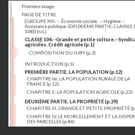
Première image
PAGE DE TITRE
[GROUPE XVI. -- Économie sociale. -- Hygiène --
Assistance publique. (DEUXIÈME PARTIE, CLASSES 
108)]
(n.n.)
CLASSE 104.--Grande et petite culture.--Syndic
agricoles. Crédit agricole
(p.1)
COMPOSITION DU JURY
(p.3)
INTRODUCTION
(p.5)
PREMIÈRE PARTIE. LA POPULATION
(p.12)
CHAPITRE Ier. LA POPULATION RURALE DE LA
FRANCE
(p.12)
CHAPITRE II. LA POPULATION AGRICOLE
(p.22)
DEUXIÈME PARTIE. LA PROPRIÉTÉ
(p.29)
CHAPITRE III. GRANDE ET PETITE PROPRIÉTÉ
(p
CHAPITRE IV. LE MORCELLEMENT ET LA DISPE
DES PARCELLES
(p.44)
CHAPITRE V. VARIATIONS DANS LE LOYER ET LE
Droits réservés - CNAM
DE LA PROPRIÉTÉ FONCIÈRE
(p.52)