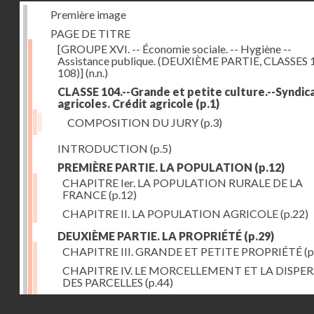
Première image
PAGE DE TITRE
[GROUPE XVI. -- Économie sociale. -- Hygiène --
Assistance publique. (DEUXIÈME PARTIE, CLASSES 
108)]
(n.n.)
CLASSE 104.--Grande et petite culture.--Syndic
agricoles. Crédit agricole
(p.1)
COMPOSITION DU JURY
(p.3)
INTRODUCTION
(p.5)
PREMIÈRE PARTIE. LA POPULATION
(p.12)
CHAPITRE Ier. LA POPULATION RURALE DE LA
FRANCE
(p.12)
CHAPITRE II. LA POPULATION AGRICOLE
(p.22)
DEUXIÈME PARTIE. LA PROPRIÉTÉ
(p.29)
CHAPITRE III. GRANDE ET PETITE PROPRIÉTÉ
(p
CHAPITRE IV. LE MORCELLEMENT ET LA DISPE
DES PARCELLES
(p.44)
CHAPITRE V. VARIATIONS DANS LE LOYER ET LE
Droits réservés - CNAM
DE LA PROPRIÉTÉ FONCIÈRE
(p.52)