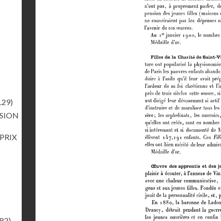
.29)
RSION
 PRIX
.82)