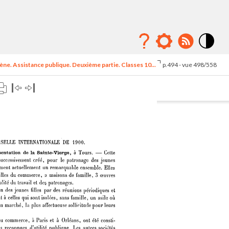
Mode
contraste
ne. Assistance publique. Deuxième partie. Classes 10...
p.494 - vue 498/558
élévé