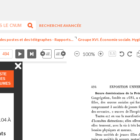
RECHERCHE AVANCÉE
 des postes et des télégraphes - Rapports...
Groupe XVI. Économie sociale. Hygiè
100%
ISTE
DES
LUMES
104 À
ats