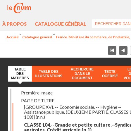
À PROPOS
CATALOGUE GÉNÉRAL
Accueil
Catalogue général
France. Ministère du commerce, de l'industrie,
TABLE
RECHERCHE
L
TABLE DES
TEXTE
DES
DANS LE
ILLUSTRATIONS
OCÉRISÉ
MATIÈRES
DOCUMENT
VO
Première image
PAGE DE TITRE
[GROUPE XVI. -- Économie sociale. -- Hygiène --
Assistance publique. (DEUXIÈME PARTIE, CLASSES 
108)]
(n.n.)
CLASSE 104.--Grande et petite culture.--Syndic
agricoles. Crédit agricole
(p.1)