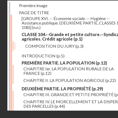
Première image
PAGE DE TITRE
[GROUPE XVI. -- Économie sociale. -- Hygiène --
Assistance publique. (DEUXIÈME PARTIE, CLASSES 
108)]
(n.n.)
CLASSE 104.--Grande et petite culture.--Syndic
agricoles. Crédit agricole
(p.1)
COMPOSITION DU JURY
(p.3)
INTRODUCTION
(p.5)
PREMIÈRE PARTIE. LA POPULATION
(p.12)
CHAPITRE Ier. LA POPULATION RURALE DE LA
FRANCE
(p.12)
CHAPITRE II. LA POPULATION AGRICOLE
(p.22)
DEUXIÈME PARTIE. LA PROPRIÉTÉ
(p.29)
CHAPITRE III. GRANDE ET PETITE PROPRIÉTÉ
(p
CHAPITRE IV. LE MORCELLEMENT ET LA DISPE
DES PARCELLES
(p.44)
CHAPITRE V. VARIATIONS DANS LE LOYER ET LE
Droits réservés - CNAM
DE LA PROPRIÉTÉ FONCIÈRE
(p.52)