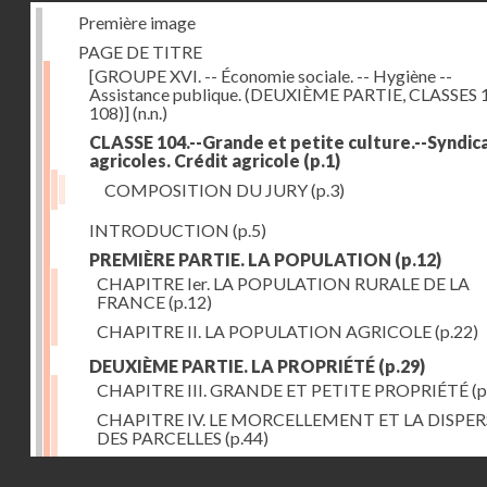
Première image
PAGE DE TITRE
[GROUPE XVI. -- Économie sociale. -- Hygiène --
Assistance publique. (DEUXIÈME PARTIE, CLASSES 
108)]
(n.n.)
CLASSE 104.--Grande et petite culture.--Syndic
agricoles. Crédit agricole
(p.1)
COMPOSITION DU JURY
(p.3)
INTRODUCTION
(p.5)
PREMIÈRE PARTIE. LA POPULATION
(p.12)
CHAPITRE Ier. LA POPULATION RURALE DE LA
FRANCE
(p.12)
CHAPITRE II. LA POPULATION AGRICOLE
(p.22)
DEUXIÈME PARTIE. LA PROPRIÉTÉ
(p.29)
CHAPITRE III. GRANDE ET PETITE PROPRIÉTÉ
(p
CHAPITRE IV. LE MORCELLEMENT ET LA DISPE
DES PARCELLES
(p.44)
CHAPITRE V. VARIATIONS DANS LE LOYER ET LE
Droits réservés - CNAM
DE LA PROPRIÉTÉ FONCIÈRE
(p.52)