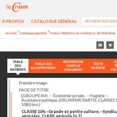
À PROPOS
CATALOGUE GÉNÉRAL
Accueil
Catalogue général
France. Ministère du commerce, de l'industrie,
TABLE
RECHERCHE
L
TABLE DES
TEXTE
DES
DANS LE
ILLUSTRATIONS
OCÉRISÉ
MATIÈRES
DOCUMENT
VO
Première image
PAGE DE TITRE
[GROUPE XVI. -- Économie sociale. -- Hygiène --
Assistance publique. (DEUXIÈME PARTIE, CLASSES 
108)]
(n.n.)
CLASSE 104.--Grande et petite culture.--Syndic
agricoles. Crédit agricole
(p.1)