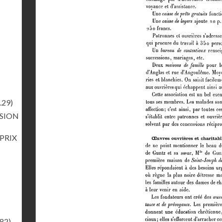
.29)
RSION
 PRIX
.82)