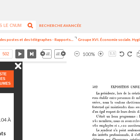
RECHERCHE AVANCÉE
 des postes et des télégraphes - Rapports...
Groupe XVI. Économie sociale. Hygiè
100%
ISTE
DES
LUMES
104 À
ats