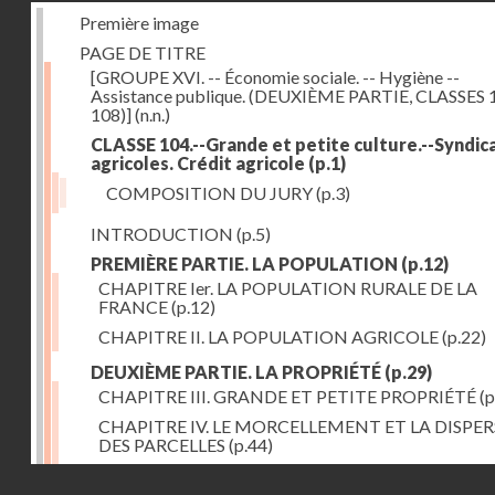
Première image
PAGE DE TITRE
[GROUPE XVI. -- Économie sociale. -- Hygiène --
Assistance publique. (DEUXIÈME PARTIE, CLASSES 
108)]
(n.n.)
CLASSE 104.--Grande et petite culture.--Syndic
agricoles. Crédit agricole
(p.1)
COMPOSITION DU JURY
(p.3)
INTRODUCTION
(p.5)
PREMIÈRE PARTIE. LA POPULATION
(p.12)
CHAPITRE Ier. LA POPULATION RURALE DE LA
FRANCE
(p.12)
CHAPITRE II. LA POPULATION AGRICOLE
(p.22)
DEUXIÈME PARTIE. LA PROPRIÉTÉ
(p.29)
CHAPITRE III. GRANDE ET PETITE PROPRIÉTÉ
(p
CHAPITRE IV. LE MORCELLEMENT ET LA DISPE
DES PARCELLES
(p.44)
CHAPITRE V. VARIATIONS DANS LE LOYER ET LE
Droits réservés - CNAM
DE LA PROPRIÉTÉ FONCIÈRE
(p.52)