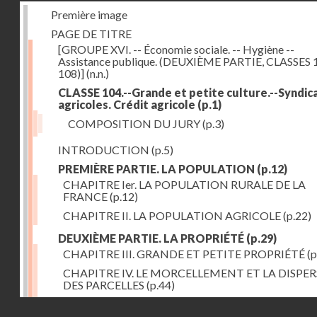
Première image
PAGE DE TITRE
[GROUPE XVI. -- Économie sociale. -- Hygiène --
Assistance publique. (DEUXIÈME PARTIE, CLASSES 
108)]
(n.n.)
CLASSE 104.--Grande et petite culture.--Syndic
agricoles. Crédit agricole
(p.1)
COMPOSITION DU JURY
(p.3)
INTRODUCTION
(p.5)
PREMIÈRE PARTIE. LA POPULATION
(p.12)
CHAPITRE Ier. LA POPULATION RURALE DE LA
FRANCE
(p.12)
CHAPITRE II. LA POPULATION AGRICOLE
(p.22)
DEUXIÈME PARTIE. LA PROPRIÉTÉ
(p.29)
CHAPITRE III. GRANDE ET PETITE PROPRIÉTÉ
(p
CHAPITRE IV. LE MORCELLEMENT ET LA DISPE
DES PARCELLES
(p.44)
CHAPITRE V. VARIATIONS DANS LE LOYER ET LE
Droits réservés - CNAM
DE LA PROPRIÉTÉ FONCIÈRE
(p.52)